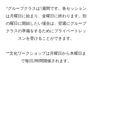
*グループクラスは1週間です。各セッション
は月曜日に始まり、金曜日に終わります。別
の曜日に開始したい場合は、翌週にグループ
クラスの準備をするためにプライベートレッ
スンを受けることができます。
**文化ワークショップは月曜日から木曜日ま
で毎日2時間開催されます。
+インターカンビオプログラム - インターカ
ンビオプログラムは、インスティトゥート文
化オアハカのすべてのスペイン語学生と第二
言語の練習を探しているすべてのメキシコ人
学生に無料です。
料金表